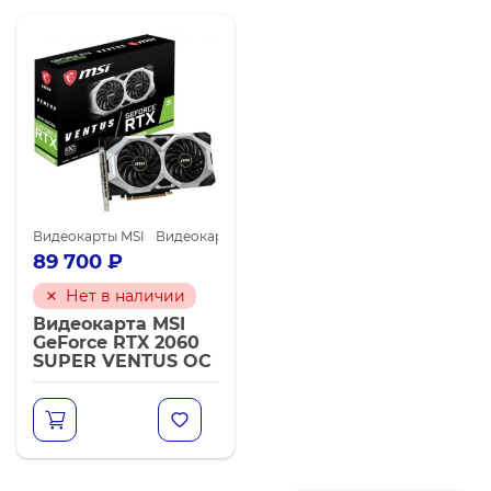
Видеокарты MSI
Видеокарты NVIDIA GeForce RTX 2060 SUPER
В
89 700
₽
Нет в наличии
Видеокарта MSI
GeForce RTX 2060
SUPER VENTUS OC