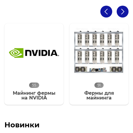
91
67
Фермы для
ASIC Майнеры
майнинга
Новинки