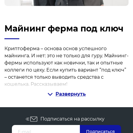
обратите
внимание)
Майнинг ферма под ключ
Криптоферма – основа основ успешного
майнинга. И нет: это не только для гуру. Майнинг-
фермы используют как новички, так и опытные
коллеги по цеху. Если купить вариант “под ключ”
– останется только выводить средства с
кошелька. Рассказываем!
Развернуть
Что такое майнинг, и где здесь
выгода?
Подписаться на рассылку
Криптовалюты не берутся из воздуха и, в
отличие от фиатных денег, не “рождаются” на