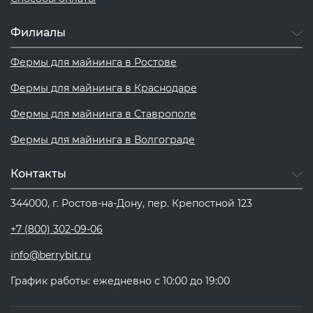
“записывается” информация о транзакциях.
А их в минуту происходят миллионы. Рано
Филиалы
или поздно место в цепочке заканчивается,
и “архивов” для записи данных не хватает.
Фермы для майнинга в Ростове
Для этого нужны новые блоки. Точнее – их
Фермы для майнинга в Краснодаре
поиск.
Каждый блок имеет уникальный код-
Фермы для майнинга в Ставрополе
название. Он называется хэшем и
представляет собой определенную
Фермы для майнинга в Волгограде
комбинацию букв и символов. Без
разгаданного хэша новый блок просто не
Контакты
может присоединиться к цепочке.
344000, г. Ростов-на-Дону, пер. Крепостной 123
Задачу по поиску хэша выполняют майнеры
– владельцы вычислительных мощностей.
+7 (800) 302-09-06
Работать с обычного ПК не получится:
info@berrybit.ru
процесс майнинга – сложный и требует
серьезных ресурсов. Майнеры соревнуются
График работы: ежедневно с 10:00 до 19:00
за каждый разгаданный хэш. Тот, кому
удалось подобрать ключ первым, получает