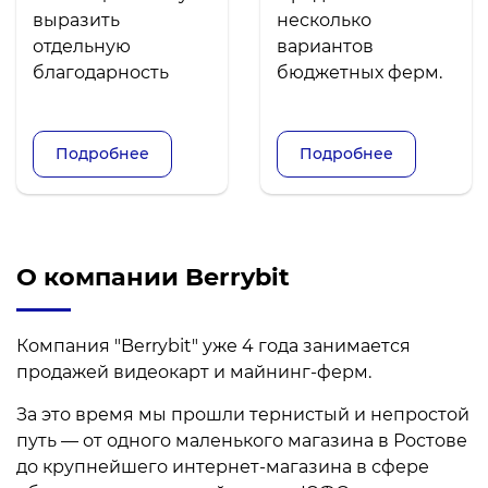
выразить
несколько
отдельную
вариантов
благодарность
бюджетных ферм.
менеджеру
Остановился на
Евгению. Отвечал
ферме с 4
на вопросы онлайн
видеокартами AMD
Подробнее
Подробнее
не меньше часа и
Radeon 5700. в
все подробно
принципе, к этому
объяснил.
варианту и я сам
Сложилось
склонялся, и
О компании Berrybit
приятное
менеджер тоже
впечатление о
рекомендовал
работе магазина.
именно эту
Компания "Berrybit" уже 4 года занимается
модель.
продажей видеокарт и майнинг-ферм.
Производительность
устраивает,
За это время мы прошли тернистый и непростой
настраивается
путь — от одного маленького магазина в Ростове
очень легко. Не
до крупнейшего интернет-магазина в сфере