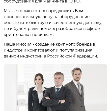
нужно самому
оборудования для майнинга в ЮФО.
делать ящик-блок,
Мы не только готовы предложить Вам
устанавливать
привлекательную цену на оборудование,
оборудование.
обеспечить быструю и качественную доставку,
Создал кошелек,
но и будем рады помочь разобраться в сфере
установил ПО,
криптовалют новичкам.
подключился к
инету, все, готово.
Наша миссия - создание крупного бренда в
Кстати, уже потом
индустрии криптовалют и популяризация
заметил, что в
данной индустрии в Российской Федерации.
магазине даже
готовые тушки
продают. Если кто-
то ищет каркас, но
не хочет покупать
уже полностью
укомплектованную
ферму и собрать
железо сам,