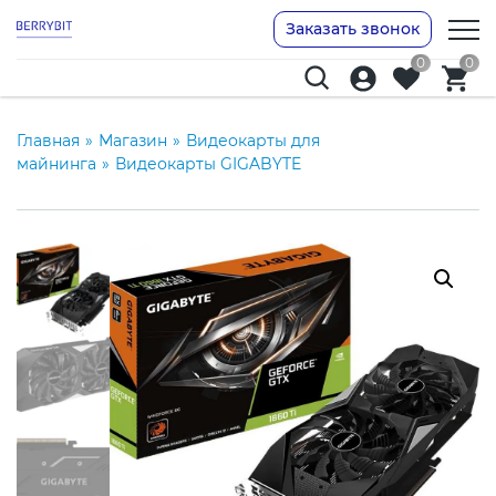
Заказать звонок
0
0
Главная
»
Магазин
»
Видеокарты для
майнинга
»
Видеокарты GIGABYTE