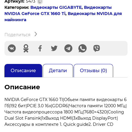
Артикул:
5473
GTX1660TI
Категории:
Видеокарты GIGABYTE
,
Видеокарты
6GB
NVIDIA GeForce GTX 1660 Ti
,
Видеокарты NVIDIA для
GDDR6
майнинга
GV-
N166TOC-
6GD
Поделиться
1.0A
GIGABYTE
Описание
Детали
Отзывы (0)
Описание
NVIDIA GeForce GTX 1660 TI|Обьем памяти видеокарты 6
Гб|192 бит|PCIE 3.0 16x|GDDR6|Частота памяти 12000 МГц|
Частота видеопроцессора 1800 МГц|7680×4320|Cooling
Dual Slot Fansink|1xВыход HDMI|3xВыход DisplayPort|
Аксессуары в комплекте 1. Quick guide2. Driver CD