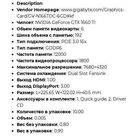
Description
:
Vendor Homepage
: www.gigabyte.com/Graphics-
Card/GV-N166TOC-6GD#kf
Чипсет
: NVIDIA GeForce GTX 1660 TI
Обьем памяти видеокарты
: 6
Шина объема с памятью
: 192
Тип подключения
: PCIE 3.0 16x
Тип памяти
: GDDR6
Частота памяти
: 12000
Частота видеопроцессора
: 1800
Максимальное разрешение
: 7680×4320
Система охлаждения
: Dual Slot Fansink
Выход HDMI
: 1.00
Выход DisplayPort
: 3.00
Размер
: L=225.65 W=122.02 H=40.5 mm
Аксессуары в комплекте
: 1. Quick guide, 2. Driver
CD
Количество в упаковке
: 10.00
Объем
: 0.005
Вес без упаковки
: 0.80
Вес в упаковке
: 0.90