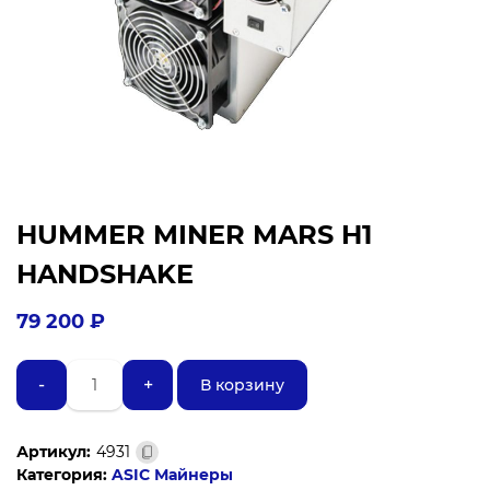
HUMMER MINER MARS H1
HANDSHAKE
79 200
₽
Количество
-
+
В корзину
товара
HUMMER
MINER
Артикул:
4931
MARS
Категория:
ASIC Майнеры
H1