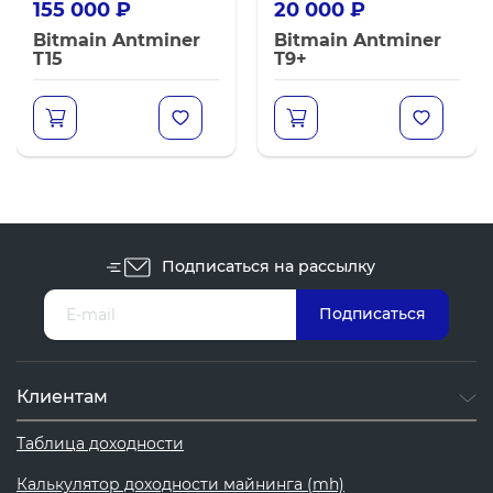
155 000
₽
20 000
₽
Bitmain Antminer
Bitmain Antminer
T15
T9+
Подписаться на рассылку
Клиентам
Таблица доходности
Калькулятор доходности майнинга (mh)