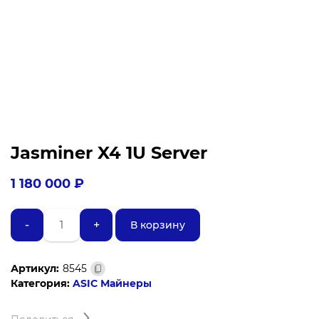
Jasminer X4 1U Server
1 180 000
₽
Количество
-
+
В корзину
товара
Jasminer
X4
Артикул:
8545
1U
Категория:
ASIC Майнеры
Server