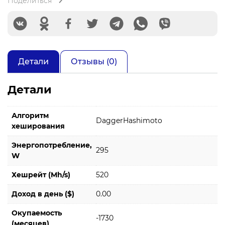
Поделиться
Детали
Отзывы (0)
Детали
Алгоритм
DaggerHashimoto
хеширования
Энергопотребление,
295
W
Хешрейт (Mh/s)
520
Доход в день ($)
0.00
Окупаемость
-1730
(месяцев)