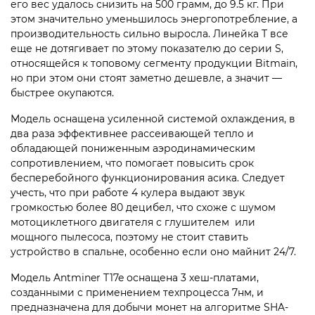
его вес удалось снизить на 500 грамм, до 9.5 кг. При
этом значительно уменьшилось энергопотребление, а
производительность сильно выросла. Линейка Т все
еще не дотягивает по этому показателю до серии S,
относящейся к топовому сегменту продукции Bitmain,
но при этом они стоят заметно дешевле, а значит —
быстрее окупаются.
Модель оснащена усиленной системой охлаждения, в
два раза эффективнее рассеивающей тепло и
обладающей пониженным аэродинамическим
сопротивлением, что помогает повысить срок
бесперебойного функционирования асика. Следует
учесть, что при работе 4 кулера выдают звук
громкостью более 80 децибел, что схоже с шумом
мотоциклетного двигателя с глушителем или
мощного пылесоса, поэтому не стоит ставить
устройство в спальне, особенно если оно майнит 24/7.
Модель Antminer T17e оснащена 3 хеш-платами,
созданными с применением техпроцесса 7нм, и
предназначена для добычи монет на алгоритме SHA-