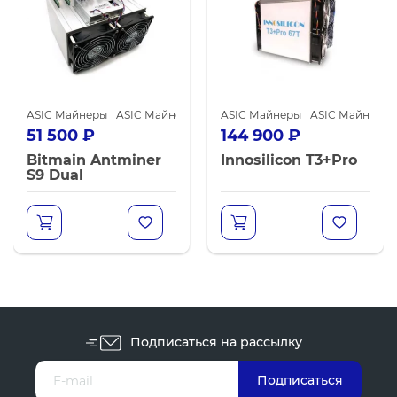
 Bitmain
ASIC Майнеры
ASIC Майнеры Bitmain
ASIC Майнеры
ASIC Майнеры I
51 500
₽
144 900
₽
Bitmain Antminer
Innosilicon T3+Pro
S9 Dual
Подписаться на рассылку