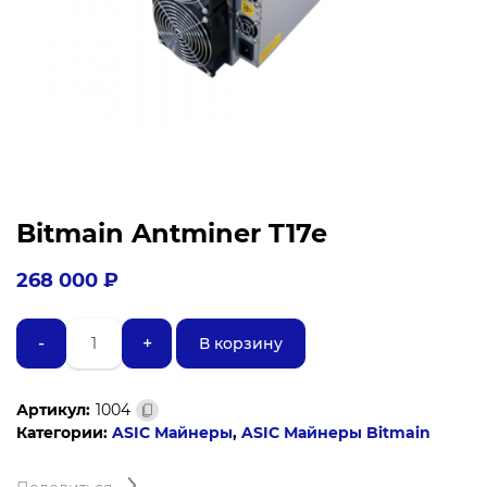
Bitmain Antminer T17e
268 000
₽
Количество
-
+
В корзину
товара
Bitmain
Antminer
Артикул:
1004
T17e
Категории:
ASIC Майнеры
,
ASIC Майнеры Bitmain