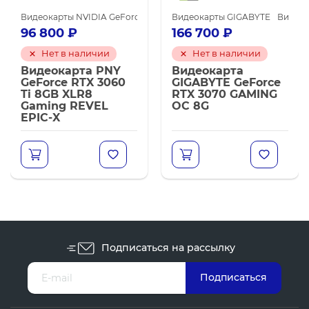
майнинга
NVIDIA GeForce RTX 3060 Ti
Видеокарты NVIDIA GeForce RTX 3060 Ti
Видеокарты NVIDIA для майнинга
Видеокарты GIGABYTE
Видеокарты NVIDIA для
Видеок
96 800
₽
166 700
₽
Нет в наличии
Нет в наличии
Видеокарта PNY
Видеокарта
GeForce RTX 3060
GIGABYTE GeForce
Ti 8GB XLR8
RTX 3070 GAMING
Gaming REVEL
OC 8G
EPIC-X
Подписаться на рассылку