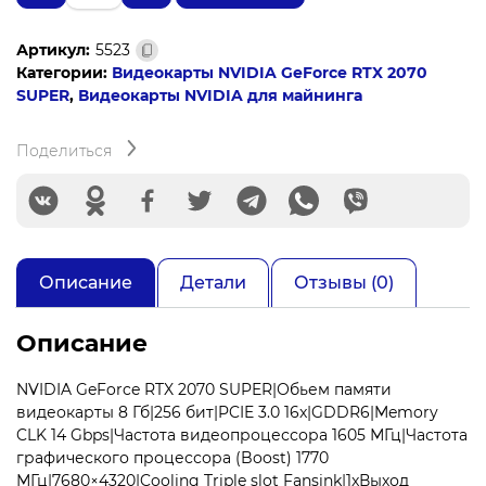
Видеокарта
PCIE16
Артикул:
5523
RTX2070
Категории:
Видеокарты NVIDIA GeForce RTX 2070
SUPER
SUPER
,
Видеокарты NVIDIA для майнинга
8GB
PA-
RTX2070SUPER
Поделиться
JS
LE
8G
PALIT
Описание
Детали
Отзывы (0)
Описание
NVIDIA GeForce RTX 2070 SUPER|Обьем памяти
видеокарты 8 Гб|256 бит|PCIE 3.0 16x|GDDR6|Memory
CLK 14 Gbps|Частота видеопроцессора 1605 МГц|Частота
графического процессора (Boost) 1770
МГц|7680×4320|Cooling Triple slot Fansink|1xВыход