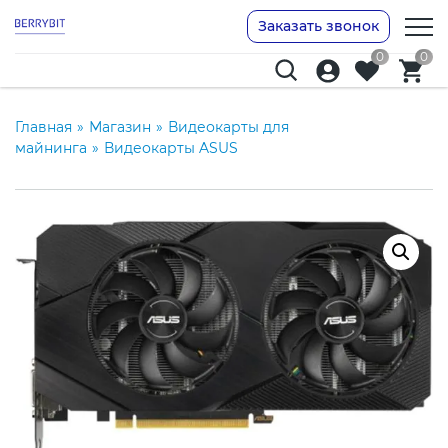
Заказать звонок
0
0
Главная
»
Магазин
»
Видеокарты для
майнинга
»
Видеокарты ASUS