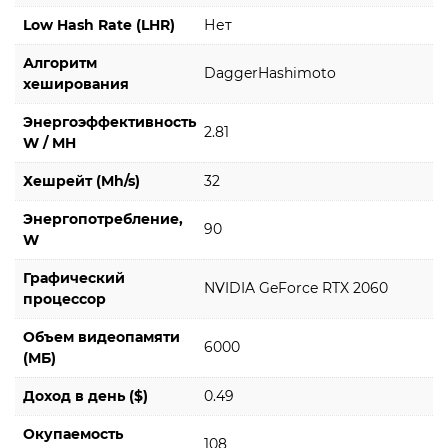
Low Hash Rate (LHR)
Нет
Алгоритм
DaggerHashimoto
хеширования
Энергоэффективность
2.81
W / MH
Хешрейт (Mh/s)
32
Энергопотребление,
90
W
Графический
NVIDIA GeForce RTX 2060
процессор
Объем видеопамяти
6000
(МБ)
Доход в день ($)
0.49
Окупаемость
108