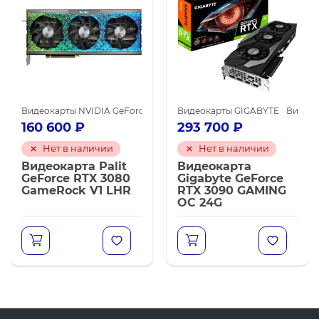
NVIDIA GeForce RTX 3080 Ti
еокарты NVIDIA для майнинга
Видеокарты NVIDIA GeForce RTX 3080
Видеокарты NVIDIA для майнинга
Видеокарты GIGABYTE
Видеокарты NVIDIA для м
Видеок
160 600
₽
293 700
₽
Нет в наличии
Нет в наличии
Видеокарта Palit
Видеокарта
GeForce RTX 3080
Gigabyte GeForce
GameRock V1 LHR
RTX 3090 GAMING
OC 24G