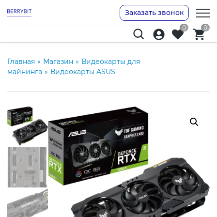
Заказать звонок
0
0
Главная
»
Магазин
»
Видеокарты для
майнинга
»
Видеокарты ASUS