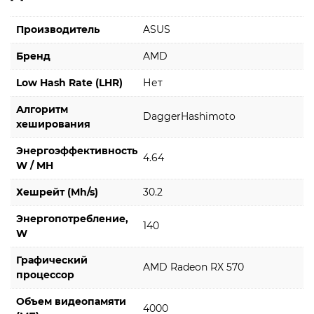
Производитель
ASUS
Бренд
AMD
Low Hash Rate (LHR)
Нет
Алгоритм
DaggerHashimoto
хеширования
Энергоэффективность
4.64
W / MH
Хешрейт (Mh/s)
30.2
Энергопотребление,
140
W
Графический
AMD Radeon RX 570
процессор
Объем видеопамяти
4000