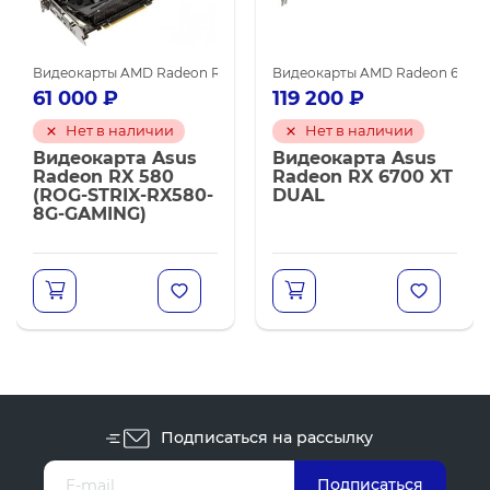
0 XT
Видеокарты MSI
Видеокарты AMD Radeon RX 580
Видеокарты AMD для майнинга
Видеокарты SAPPHIRE
Видеокарты AMD для майнинга
Видеокарты AMD Radeon 6700 
61 000
₽
119 200
₽
Нет в наличии
Нет в наличии
Видеокарта Asus
Видеокарта Asus
Radeon RX 580
Radeon RX 6700 XT
(ROG-STRIX-RX580-
DUAL
8G-GAMING)
Подписаться на рассылку