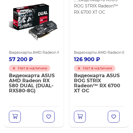
га
580
Видеокарты MSI
Видеокарты AMD для майнинга
Видеокарты AMD Radeon RX 580
Видеокарты ASUS
Видеокарты AMD для майнинга
Видеокарты AMD Radeon 6700 
57 200
₽
126 900
₽
Нет в наличии
Нет в наличии
Видеокарта ASUS
Видеокарта ASUS
AMD Radeon RX
ROG STRIX
580 DUAL (DUAL-
Radeon™ RX 6700
RX580-8G)
XT OC