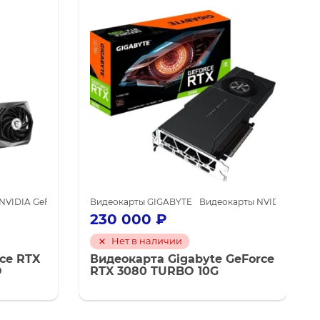
IA для майнинга
VIDIA GeForce RTX 3060 Ti
Видеокарты GIGABYTE
Видеокарты NVIDIA для майнинга
Видеокарты NVIDIA GeFor
230 000
₽
Нет в наличии
ce RTX
Видеокарта Gigabyte GeForce
O
RTX 3080 TURBO 10G