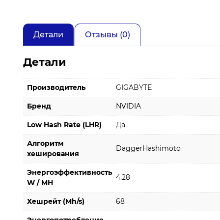
Детали
Отзывы (0)
Детали
Производитель
GIGABYTE
Бренд
NVIDIA
Low Hash Rate (LHR)
Да
Алгоритм
DaggerHashimoto
хеширования
Энергоэффективность
4.28
W / MH
Хешрейт (Mh/s)
68