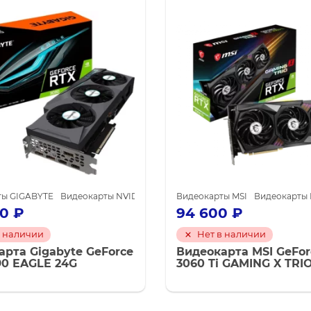
для майнинга
ты GIGABYTE
Видеокарты NVIDIA GeForce RTX 3090
Видеокарты MSI
Видеокарты NVID
Видеокарты N
00
₽
94 600
₽
в наличии
Нет в наличии
арта Gigabyte GeForce
Видеокарта MSI GeFor
90 EAGLE 24G
3060 Ti GAMING X TRI