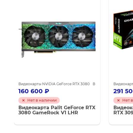
eForce RTX 3060 Ti
Видеокарты NVIDIA GeForce RTX 3080
Видеокарты NVIDIA для майнинга
Видеокарты NVIDIA 
Видеокар
160 600
₽
291 5
Нет в наличии
Нет 
Видеокарта Palit GeForce RTX
Видеок
3080 GameRock V1 LHR
RTX 30