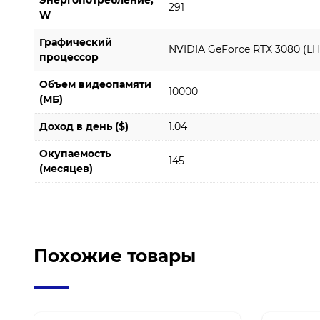
Энергопотребление,
291
W
Графический
NVIDIA GeForce RTX 3080 (LH
процессор
Объем видеопамяти
10000
(МБ)
Доход в день ($)
1.04
Окупаемость
145
(месяцев)
Похожие товары