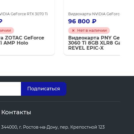
X 3070 Ti
IDIA для майнинга
Видеокарты NVIDIA для майнинга
Видеокарты NVIDIA GeForce RTX 3060 Ti
Видеокар
96 800
₽
Нет в наличии
Force
Видеокарта PNY GeForce RTX
3060 Ti 8GB XLR8 Gaming
REVEL EPIC-X
Контакты
344000, г. Ростов-на-Дону, пер. Крепостной 123