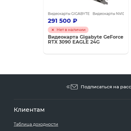
DIA GeForce GTX 1660 SUPER
Видеокарты GIGABYTE
Видеокарты NVIDIA для майнинга
Видеокарты NVIDIA GeForce RTX 309
Видеокар
291 500
₽
93 50
Нет в наличии
Нет 
Видеокарта Gigabyte GeForce
Видеок
RTX 3090 EAGLE 24G
RTX 30
8G
Подписаться на рас
Клиентам
Таблица доходности