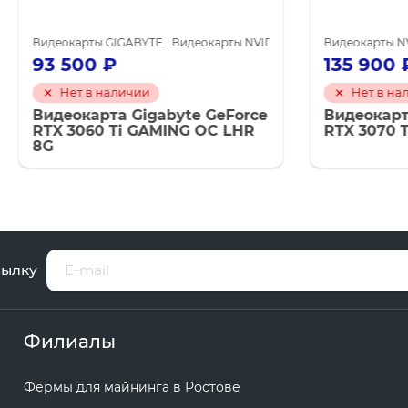
0
ты GIGABYTE
Видеокарты NVIDIA для майнинга
Видеокарты NVIDIA GeForce RTX 3060 Ti
Видеокарты NVIDIA GeForce RT
Видеокарты NV
0
₽
135 900
₽
в наличии
Нет в наличии
арта Gigabyte GeForce
Видеокарта ZOTAC Ge
60 Ti GAMING OC LHR
RTX 3070 Ti AMP Holo
сылку
Филиалы
Фермы для майнинга в Ростове