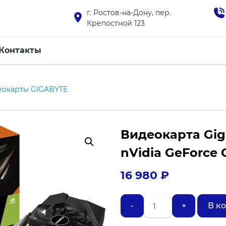
г. Ростов-на-Дону, пер.
Крепостной 123
Контакты
еокарты GIGABYTE
Видеокарта Gig
nVidia GeForce 
16 980
₽
Количество
-
+
В к
товара
Видеокарта