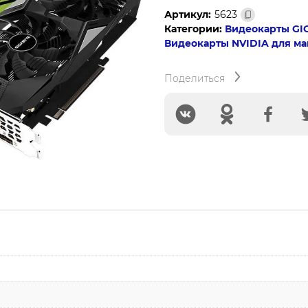
Gigabyte
Артикул:
5623
PCI-
Категории:
Видеокарты GI
E
Видеокарты NVIDIA для м
GV-
N166TWF2-
Поделиться
6GD
nVidia
GeForce
GTX
1660TI
6144Mb