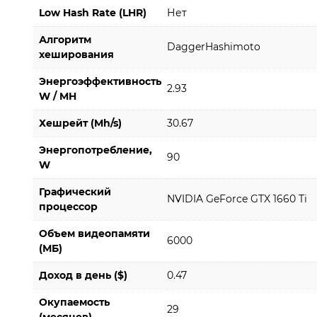
Low Hash Rate (LHR)
Нет
Алгоритм
DaggerHashimoto
хеширования
Энергоэффективность
2.93
W / MH
Хешрейт (Mh/s)
30.67
Энергопотребление,
90
W
Графический
NVIDIA GeForce GTX 1660 Ti
процессор
Объем видеопамяти
6000
(МБ)
Доход в день ($)
0.47
Окупаемость
29