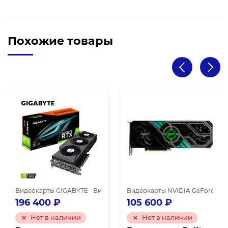
Похожие товары
рты GIGABYTE
Видеокарты NVIDIA для майнинга
Видеокарты GIGABYTE
Видеокарты NVIDIA GeForce RTX 3090
Видеокарты NVIDIA GeForce RTX 3080 Ti
Видеокарты NVIDIA GeForce RT
Видеокарты NV
196 400
₽
105 600
₽
Нет в наличии
Нет в наличии