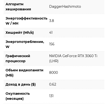
Алгоритм
DaggerHashimoto
хеширования
Энергоэффективность
3.8
W / MH
Хешрейт (Mh/s)
41
Энергопотребление,
156
W
Графический
NVIDIA GeForce RTX 3060 Ti
процессор
(LHR)
Объем видеопамяти
8000
(МБ)
Доход в день ($)
0.62
Окупаемость
131
(месяцев)