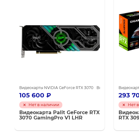
DIA GeForce GTX 1660 SUPER
Видеокарты NVIDIA GeForce RTX 3070
Видеокарты NVIDIA для майнинга
Видеокарты NVIDIA д
Видеокар
105 600
₽
293 7
Нет в наличии
Нет 
Видеокарта Palit GeForce RTX
Видеок
3070 GamingPro V1 LHR
RTX 30