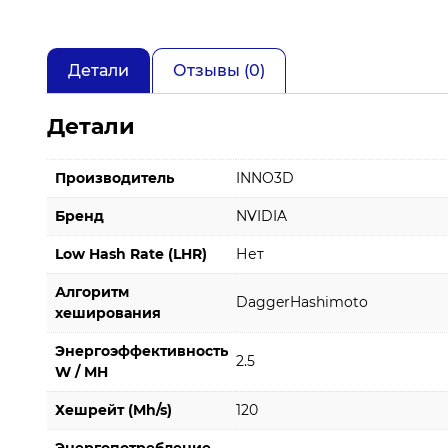
Детали
Отзывы (0)
Детали
Производитель
INNO3D
Бренд
NVIDIA
Low Hash Rate (LHR)
Нет
Алгоритм
DaggerHashimoto
хеширования
Энергоэффективность
2.5
W / MH
Хешрейт (Mh/s)
120