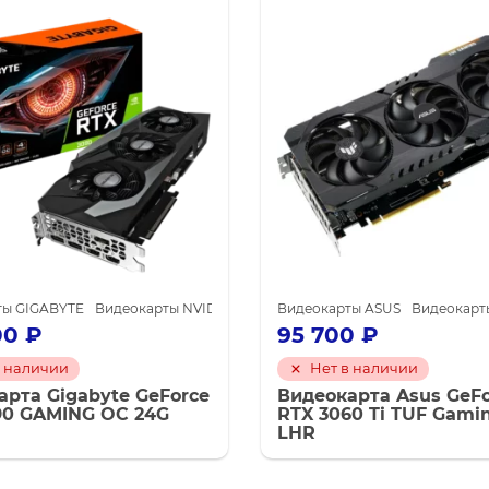
ля майнинга
ты GIGABYTE
Видеокарты NVIDIA GeForce RTX 3090
Видеокарты ASUS
Видеокарты NVID
Видеокарты
00
₽
95 700
₽
в наличии
Нет в наличии
арта Gigabyte GeForce
Видеокарта Asus GeFo
90 GAMING OC 24G
RTX 3060 Ti TUF Gami
LHR