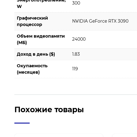
Энергопотребление,
300
W
Графический
NVIDIA GeForce RTX 3090
процессор
Объем видеопамяти
24000
(МБ)
Доход в день ($)
1.83
Окупаемость
119
(месяцев)
Похожие товары