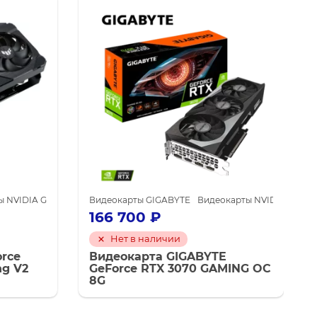
IA для майнинга
 NVIDIA GeForce RTX 3060 Ti
Видеокарты GIGABYTE
Видеокарты NVIDIA для майнинга
Видеокарты NVIDIA GeForc
166 700
₽
Нет в наличии
rce
Видеокарта GIGABYTE
ng V2
GeForce RTX 3070 GAMING OC
8G