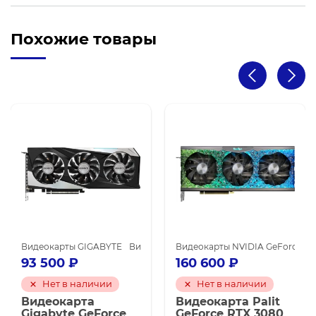
Похожие товары
арты NVIDIA для майнинга
карты NVIDIA GeForce GTX 1660 SUPER
Видеокарты GIGABYTE
Видеокарты NVIDIA GeForce RTX 3060 Ti
Видеокарты NVIDIA GeForce RT
Видеокарты NVIDIA для майн
93 500
₽
160 600
₽
Нет в наличии
Нет в наличии
Видеокарта
Видеокарта Palit
Gigabyte GeForce
GeForce RTX 3080