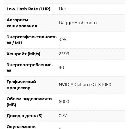
Low Hash Rate (LHR)
Нет
Алгоритм
DaggerHashimoto
хеширования
Энергоэффективность
3.75
W / MH
Хешрейт (Mh/s)
23.99
Энергопотребление,
90
W
Графический
NVIDIA GeForce GTX 1060
процессор
Объем видеопамяти
6000
(МБ)
Доход в день ($)
0.37
Окупаемость