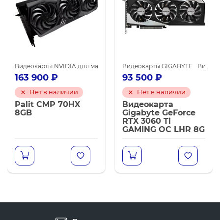
карты NVIDIA GeForce RTX 3080
Видеокарты NVIDIA для майнинга
Видеокарты NVIDIA для майнинга
Видеокарты NVIDIA для майнинга
Видеокарты GIGABYTE
Видеок
163 900
₽
93 500
₽
Нет в наличии
Нет в наличии
Palit CMP 70HX
Видеокарта
8GB
Gigabyte GeForce
RTX 3060 Ti
GAMING OC LHR 8G