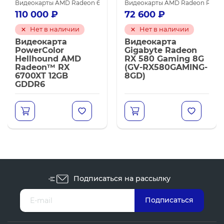
га
0
Видеокарты AMD для майнинга
Видеокарты AORUS
Видеокарты AMD Radeon 6700 XT
Видеокарты SAPPHIRE
Видеокарты AMD Radeon RX 58
Видеокарты AMD для майнинг
110 000
₽
72 600
₽
Нет в наличии
Нет в наличии
Видеокарта
Видеокарта
PowerColor
Gigabyte Radeon
Hellhound AMD
RX 580 Gaming 8G
Radeon™ RX
(GV-RX580GAMING-
6700XT 12GB
8GD)
GDDR6
Подписаться на рассылку