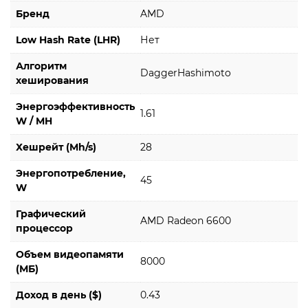
Бренд
AMD
Low Hash Rate (LHR)
Нет
Алгоритм
DaggerHashimoto
хеширования
Энергоэффективность
1.61
W / MH
Хешрейт (Mh/s)
28
Энергопотребление,
45
W
Графический
AMD Radeon 6600
процессор
Объем видеопамяти
8000
(МБ)
Доход в день ($)
0.43