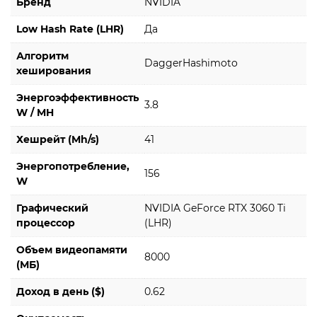
Бренд
NVIDIA
Low Hash Rate (LHR)
Да
Алгоритм
DaggerHashimoto
хеширования
Энергоэффективность
3.8
W / MH
Хешрейт (Mh/s)
41
Энергопотребление,
156
W
Графический
NVIDIA GeForce RTX 3060 Ti
процессор
(LHR)
Объем видеопамяти
8000
(МБ)
Доход в день ($)
0.62