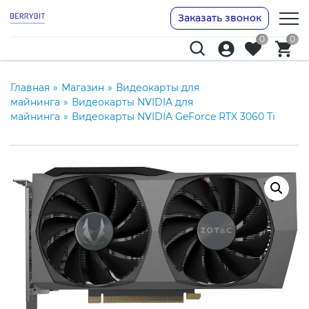
Заказать звонок
0
0
Главная
»
Магазин
»
Видеокарты для
майнинга
»
Видеокарты NVIDIA для
майнинга
»
Видеокарты NVIDIA GeForce RTX 3060 Ti