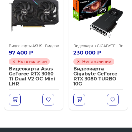
я майнинга
NVIDIA GeForce RTX 3060 Ti
Видеокарты ASUS
Видеокарты NVIDIA GeForce RTX 3060 Ti
Видеокарты NVIDIA для майнинга
Видеокарты GIGABYTE
Видеок
Виде
97 400
₽
230 000
₽
Нет в наличии
Нет в наличии
Видеокарта Asus
Видеокарта
GeForce RTX 3060
Gigabyte GeForce
Ti Dual V2 OC Mini
RTX 3080 TURBO
LHR
10G