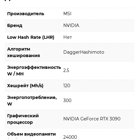
Производитель
MSI
Бренд
NVIDIA
Low Hash Rate (LHR)
Нет
Алгоритм
DaggerHashimoto
хеширования
Энергоэффективность
2.5
W / MH
Хешрейт (Mh/s)
120
Энергопотребление,
300
W
Графический
NVIDIA GeForce RTX 3090
процессор
Объем видеопамяти
24000