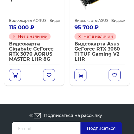
e GTX 1660 SUPER
я майнинга
RUS
Видеокарты GIGABYTE
Видеокарты ASUS
Видеокарты NVIDIA для майнинга
Видеокарты NVIDIA GeForce RTX 3070
Видеокарты NVIDIA GeForce RTX 3
Видеокарты NVIDI
Ви
95 700
₽
105 600
₽
чии
Нет в наличии
Нет в налич
Видеокарта Asus
Видеокарта P
Force
GeForce RTX 3060
GeForce RTX 
ORUS
Ti TUF Gaming V2
GamingPro V
 8G
LHR
Подписаться на рассылку