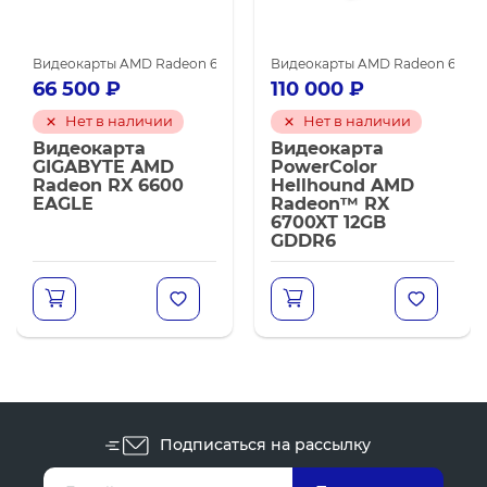
ega 64
нинга
Видеокарты AMD Radeon 6600
Видеокарты GIGABYTE
Видеокарты AMD для майнинга
Видеокарты AMD для майнинга
Видеокарты AMD Radeon 6700 
Видеокарты GIGABYTE
66 500
₽
110 000
₽
Нет в наличии
Нет в наличии
Видеокарта
Видеокарта
GIGABYTE AMD
PowerColor
Radeon RX 6600
Hellhound AMD
EAGLE
Radeon™ RX
6700XT 12GB
GDDR6
Подписаться на рассылку