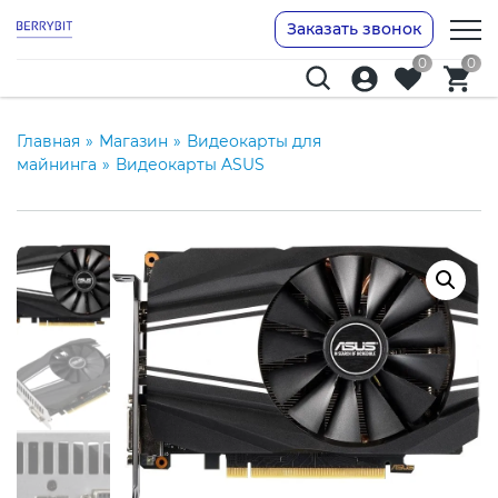
Заказать звонок
0
0
Главная
»
Магазин
»
Видеокарты для
майнинга
»
Видеокарты ASUS