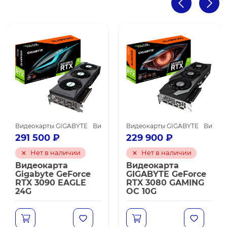
ы NVIDIA GeForce RTX 3060 Ti
Видеокарты NVIDIA для майнинга
Видеокарты GIGABYTE
Видеокарты NVIDIA GeForce RTX 3090
Видеокарты NVIDIA для майнинга
Видеокарты GIGABYTE
Видеок
Ви
291 500
₽
229 900
₽
Нет в наличии
Нет в наличии
Видеокарта
Видеокарта
Gigabyte GeForce
GIGABYTE GeForce
RTX 3090 EAGLE
RTX 3080 GAMING
24G
OC 10G