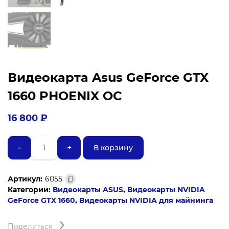
Видеокарта Asus GeForce GTX
1660 PHOENIX OC
16 800
₽
Количество
-
+
В корзину
товара
Видеокарта
Asus
Артикул:
6055
GeForce
Категории:
Видеокарты ASUS
,
Видеокарты NVIDIA
GTX
GeForce GTX 1660
,
Видеокарты NVIDIA для майнинга
1660
PHOENIX
OC
Поделиться