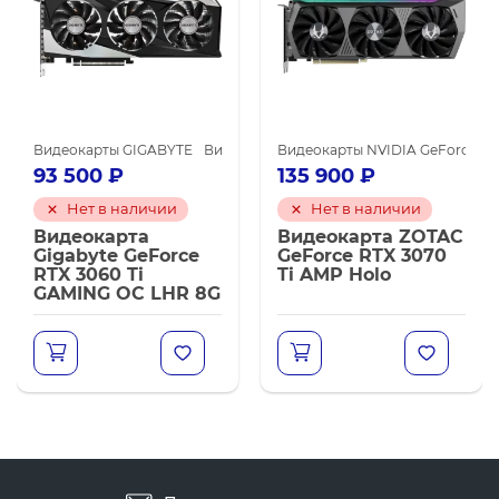
майнинга
карты NVIDIA GeForce GTX 1660 SUPER
Видеокарты GIGABYTE
Видеокарты NVIDIA GeForce RTX 3060 Ti
Видеокарты NVIDIA GeForce RTX
Видеокарты NVIDIA для майн
93 500
₽
135 900
₽
Нет в наличии
Нет в наличии
Видеокарта
Видеокарта ZOTAC
Gigabyte GeForce
GeForce RTX 3070
RTX 3060 Ti
Ti AMP Holo
GAMING OC LHR 8G