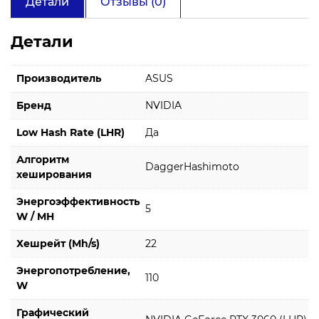
Детали
Отзывы (0)
Детали
Производитель
ASUS
Бренд
NVIDIA
Low Hash Rate (LHR)
Да
Алгоритм
DaggerHashimoto
хеширования
Энергоэффективность
5
W / MH
Хешрейт (Mh/s)
22
Энергопотребление,
110
W
Графический