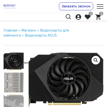
Заказать звонок
0
0
Главная
»
Магазин
»
Видеокарты для
майнинга
»
Видеокарты ASUS