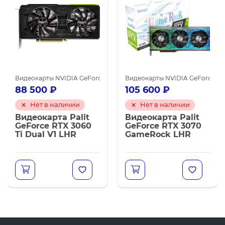
карты NVIDIA GeForce RTX 3090
еокарты NVIDIA для майнинга
Видеокарты NVIDIA GeForce RTX 3060 Ti
Видеокарты NVIDIA для майнинга
Видеокарты NVIDIA GeForce RT
Видеокарты NVIDIA для
88 500
₽
105 600
₽
Нет в наличии
Нет в наличии
Видеокарта Palit
Видеокарта Palit
GeForce RTX 3060
GeForce RTX 3070
Ti Dual V1 LHR
GameRock LHR