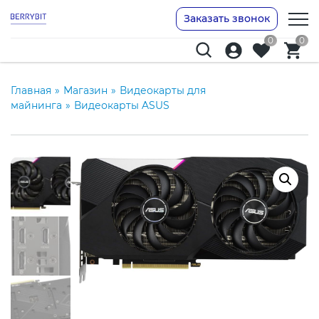
Заказать звонок
0
0
Главная
»
Магазин
»
Видеокарты для
майнинга
»
Видеокарты ASUS