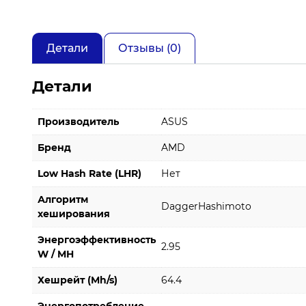
Детали
Отзывы (0)
Детали
Производитель
ASUS
Бренд
AMD
Low Hash Rate (LHR)
Нет
Алгоритм
DaggerHashimoto
хеширования
Энергоэффективность
2.95
W / MH
Хешрейт (Mh/s)
64.4