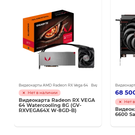
карты AMD для майнинга
Видеокарты AMD Radeon RX Vega 64
Видеокарты GIGABYTE
Видеокарты AMD для 
Видеокар
68 50
Нет в наличии
Видеокарта Radeon RX VEGA
Нет 
64 Watercooling 8G (GV-
Видеок
RXVEGA64X W-8GD-B)
6600 Sa