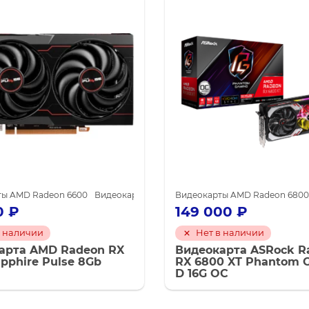
майнинга
ты AMD Radeon 6600
Видеокарты AMD для майнинга
Видеокарты AMD Radeon 6800
Видеокарты SA
0
₽
149 000
₽
в наличии
Нет в наличии
арта AMD Radeon RX
Видеокарта ASRock R
pphire Pulse 8Gb
RX 6800 XT Phantom 
D 16G OC