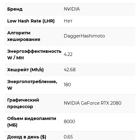
Бренд
NVIDIA
Low Hash Rate (LHR)
Нет
Алгоритм
DaggerHashimoto
хеширования
Энергоэффективность
4.22
W / MH
Хешрейт (Mh/s)
42.68
Энергопотребление,
180
W
Графический
NVIDIA GeForce RTX 2080
процессор
Объем видеопамяти
8000
(МБ)
Доход в день ($)
0.65