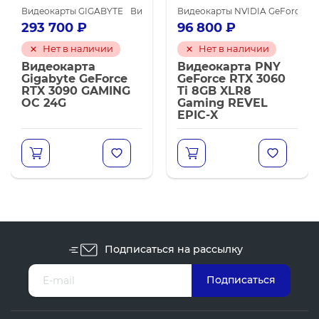
карты NVIDIA GeForce RTX 3090
Видеокарты NVIDIA для майнинга
Видеокарты GIGABYTE
Видеокарты NVIDIA GeForce RTX 3090
Видеокарты NVIDIA для майнинга
Видеокарты NVIDIA GeForce RTX
Ви
293 700
₽
96 800
₽
Нет в наличии
Нет в наличии
Видеокарта
Видеокарта PNY
Gigabyte GeForce
GeForce RTX 3060
RTX 3090 GAMING
Ti 8GB XLR8
OC 24G
Gaming REVEL
EPIC-X
Подписаться на рассылку