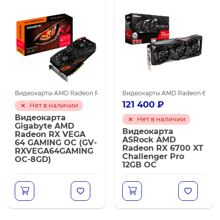
0
га
Видеокарты AMD для майнинга
Видеокарты SAPPHIRE
Видеокарты AMD Radeon RX Vega 64
Видеокарты GIGABYTE
Видеокарты AMD Radeon 6700 
Видеокарты AMD для майни
121 400
₽
Нет в наличии
Видеокарта
Нет в наличии
Gigabyte AMD
Видеокарта
Radeon RX VEGA
ASRock AMD
64 GAMING OC (GV-
Radeon RX 6700 XT
RXVEGA64GAMING
Challenger Pro
OC-8GD)
12GB OC