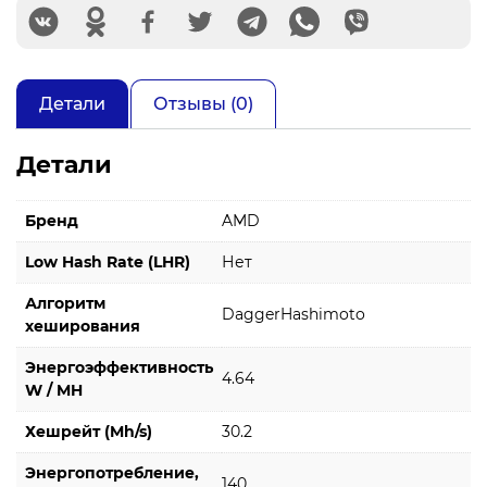
Детали
Отзывы (0)
Детали
Бренд
AMD
Low Hash Rate (LHR)
Нет
Алгоритм
DaggerHashimoto
хеширования
Энергоэффективность
4.64
W / MH
Хешрейт (Mh/s)
30.2
Энергопотребление,
140