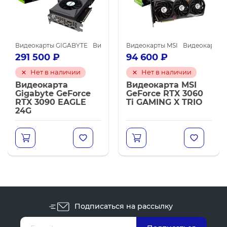
TX 3070 Ti
Видеокарты NVIDIA для майнинга
Видеокарты GIGABYTE
Видеокарты NVIDIA для майнинга
Видеокарты NVIDIA GeForce RTX 3090
Видеокарты MSI
Видеокарты N
Ви
291 500
₽
94 600
₽
Нет в наличии
Нет в наличии
Видеокарта
Видеокарта MSI
Gigabyte GeForce
GeForce RTX 3060
RTX 3090 EAGLE
Ti GAMING X TRIO
24G
Подписаться на рассылку