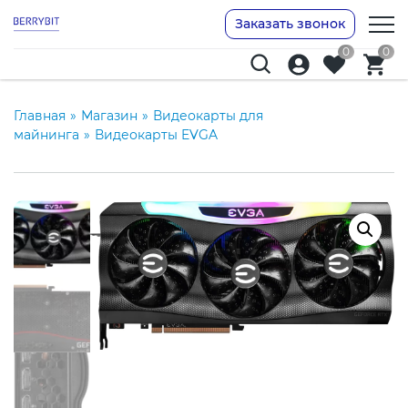
Заказать звонок
0
0
Главная
»
Магазин
»
Видеокарты для
майнинга
»
Видеокарты EVGA