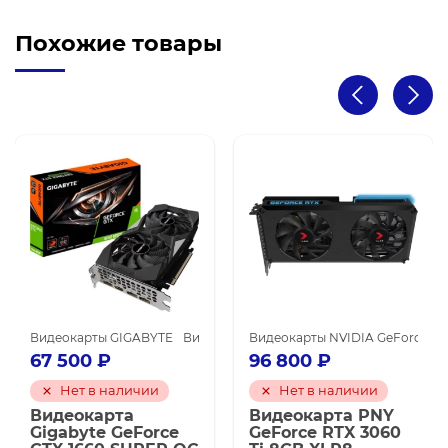
Похожие товары
 NVIDIA GeForce RTX 3080
Видеокарты NVIDIA для майнинга
Видеокарты GIGABYTE
Видеокарты NVIDIA для майнинга
Видеокарты NVIDIA GeForce GTX 1660 SU
Видеокарты NVIDIA GeForce RTX
67 500
₽
96 800
₽
Нет в наличии
Нет в наличии
Видеокарта
Видеокарта PNY
Gigabyte GeForce
GeForce RTX 3060