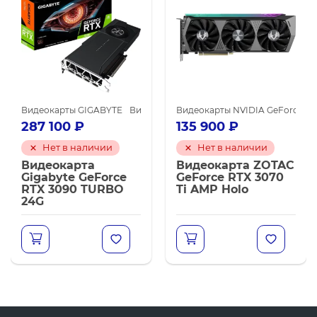
рты GIGABYTE
Видеокарты NVIDIA для майнинга
Видеокарты GIGABYTE
Видеокарты NVIDIA GeForce RTX 3090
Видеокарты NVIDIA GeForce RTX 3090
Видеокарты NVIDIA GeForce RTX
Видеокарты NV
Ви
287 100
₽
135 900
₽
Нет в наличии
Нет в наличии
Видеокарта
Видеокарта ZOTAC
Gigabyte GeForce
GeForce RTX 3070
RTX 3090 TURBO
Ti AMP Holo
24G