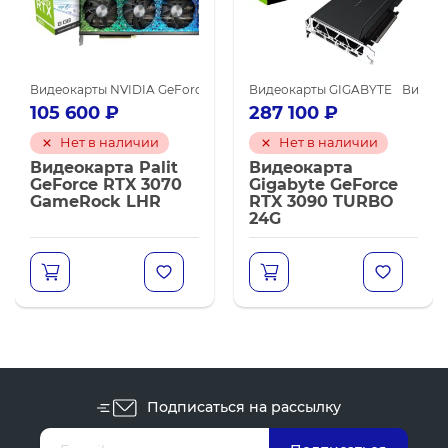
майнинга
 NVIDIA GeForce RTX 3090
Видеокарты NVIDIA GeForce RTX 3070
Видеокарты NVIDIA для майнинга
Видеокарты GIGABYTE
Видеокарты NVIDIA для м
Видеок
105 600
₽
287 100
₽
Нет в наличии
Нет в наличии
Видеокарта Palit
Видеокарта
GeForce RTX 3070
Gigabyte GeForce
GameRock LHR
RTX 3090 TURBO
24G
Подписаться на рассылку