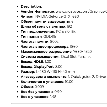
Description
:
Vendor Homepage
: www.gigabyte.com/Graphic
Чипсет
: NVIDIA GeForce GTX 1660
Обьем памяти видеокарты
: 6
Шина объема с памятью
: 192
Тип подключения
: PCIE 3.0 16x
Тип памяти
: GDDR5
Частота памяти
: 8002
Частота видеопроцессора
: 1860
Максимальное разрешение
: 7680×4320
Система охлаждения
: Dual Slot Fansink
Выход HDMI
: 1.00
Выход DisplayPort
: 3.00
Размер
: L=280 W=116 H=40 mm
Аксессуары в комплекте
: 1. Quick guide 2. Drive
Количество в упаковке
: 10.00
Объем
: 0.009
Вес без упаковки
: 0.90
Вес в упаковке
: 1.48