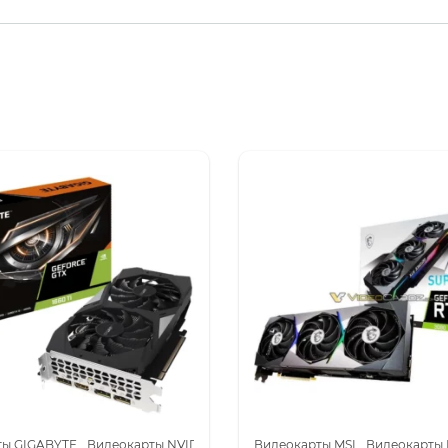
 для майнинга
ты GIGABYTE
Видеокарты NVIDIA GeForce GTX 1660 Ti
Видеокарты MSI
Видеокарты NVI
Видеокарты 