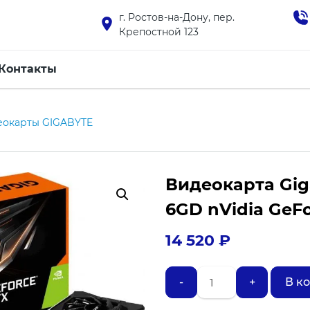
г. Ростов-на-Дону, пер.
Крепостной 123
Контакты
еокарты GIGABYTE
Видеокарта Gig
6GD nVidia GeF
14 520
₽
Количество
-
+
В к
товара
Видеокарта