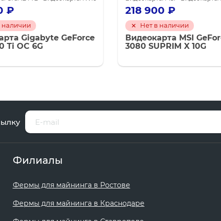
0
₽
218 900
₽
в наличии
Нет в наличии
арта Gigabyte GeForce
Видеокарта MSI GeFor
0 Ti OC 6G
3080 SUPRIM X 10G
сылку
Филиалы
Фермы для майнинга в Ростове
Фермы для майнинга в Краснодаре