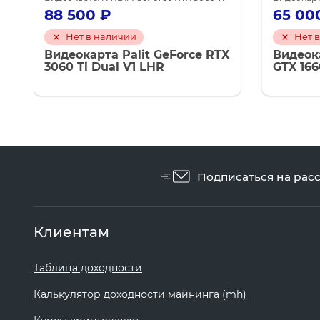
88 500
₽
65 00
Нет в наличии
Нет 
Видеокарта Palit GeForce RTX
Видеок
3060 Ti Dual V1 LHR
GTX 166
Подписаться на рас
Клиентам
Таблица доходности
Калькулятор доходности майнинга (mh)