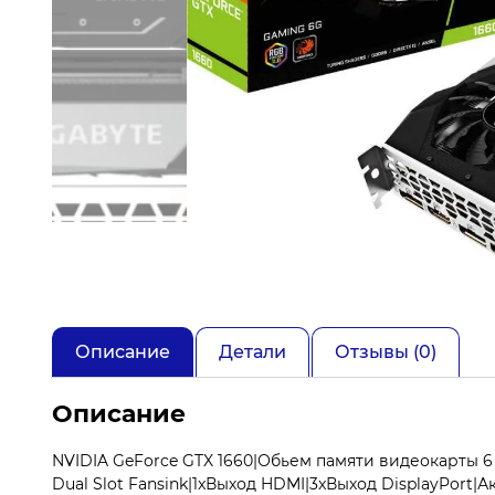
Описание
Детали
Отзывы (0)
Описание
NVIDIA GeForce GTX 1660|Обьем памяти видеокарты 6 
Dual Slot Fansink|1xВыход HDMI|3xВыход DisplayPort|Ак