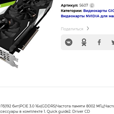
Gigabyte
Артикул:
5607
PCI-
Категории:
Видеокарты GI
E
Видеокарты NVIDIA для м
GV-
N1660GAMING-
Поделиться
6GD
nVidia
GeForce
GTX
1660
6144Mb
Гб|192 бит|PCIE 3.0 16x|GDDR5|Частота памяти 8002 МГц|Час
сессуары в комплекте 1. Quick guide2. Driver CD