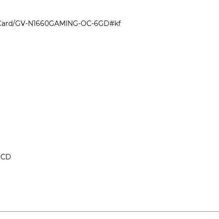
s-Card/GV-N1660GAMING-OC-6GD#kf
r CD