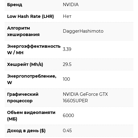
Бренд
NVIDIA
Low Hash Rate (LHR)
Нет
Алгоритм
DaggerHashimoto
хеширования
Энергоэффективность
3.39
W / MH
Хешрейт (Mh/s)
29.5
Энергопотребление,
100
W
Графический
NVIDIA GeForce GTX
процессор
1660SUPER
Объем видеопамяти
6000
(МБ)
Доход в день ($)
0.45