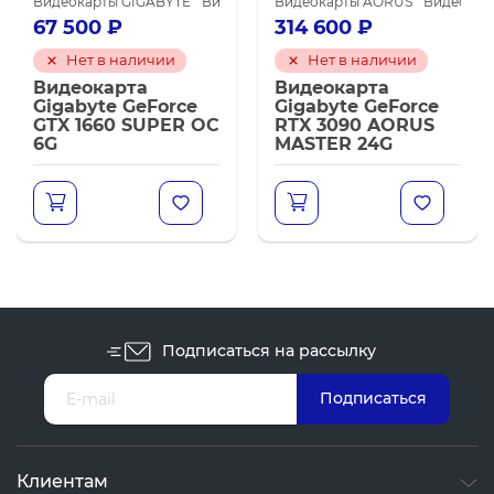
я майнинга
ы NVIDIA GeForce RTX 3060 Ti
Видеокарты GIGABYTE
Видеокарты NVIDIA GeForce GTX 1660 SU
Видеокарты NVIDIA для майнинга
Видеокарты AORUS
Видеокар
67 500
₽
314 600
₽
Нет в наличии
Нет в наличии
Видеокарта
Видеокарта
Gigabyte GeForce
Gigabyte GeForce
GTX 1660 SUPER OC
RTX 3090 AORUS
6G
MASTER 24G
Подписаться на рассылку
Клиентам