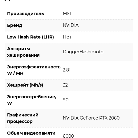
Производитель
MSI
Бренд
NVIDIA
Low Hash Rate (LHR)
Нет
Алгоритм
DaggerHashimoto
хеширования
Энергоэффективность
2.81
W / MH
Хешрейт (Mh/s)
32
Энергопотребление,
90
W
Графический
NVIDIA GeForce RTX 2060
процессор
Объем видеопамяти
6000