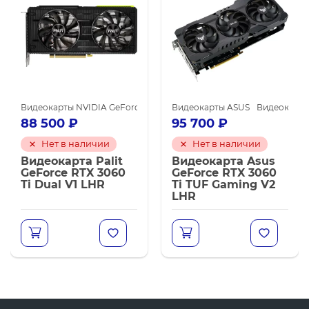
карты NVIDIA GeForce GTX 1660 Ti
окарты NVIDIA для майнинга
Видеокарты NVIDIA GeForce RTX 3060 Ti
Видеокарты NVIDIA для майнинга
Видеокарты ASUS
Видеокарты NVIDIA для
Видеокарты 
88 500
₽
95 700
₽
Нет в наличии
Нет в наличии
Видеокарта Palit
Видеокарта Asus
GeForce RTX 3060
GeForce RTX 3060
Ti Dual V1 LHR
Ti TUF Gaming V2
LHR