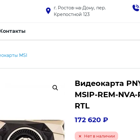
г. Ростов-на-Дону, пер.
Крепостной 123
Контакты
еокарты MSI
Видеокарта PNY 
MSIP-REM-NVA-P
RTL
172 620
₽
Нет в наличии