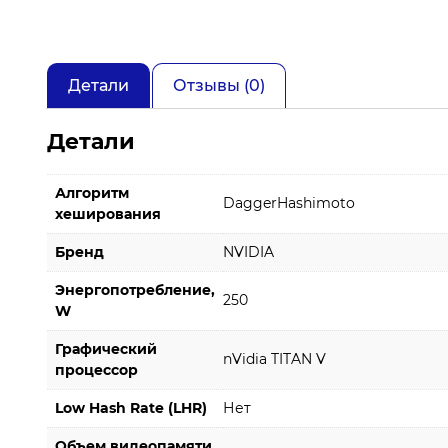
Детали
Отзывы (0)
Детали
Алгоритм
DaggerHashimoto
хеширования
Бренд
NVIDIA
Энергопотребление,
250
W
Графический
nVidia TITAN V
процессор
Low Hash Rate (LHR)
Нет
Объем видеопамяти