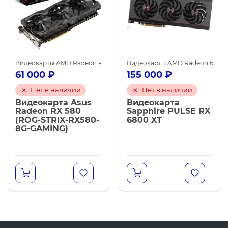
ega 64
нинга
Видеокарты AMD Radeon RX 580
Видеокарты GIGABYTE
Видеокарты AMD для майнинга
Видеокарты AMD для майнинга
Видеокарты AMD Radeon 6800 
Видеокарты GIGABYTE
61 000
₽
155 000
₽
Нет в наличии
Нет в наличии
Видеокарта Asus
Видеокарта
Radeon RX 580
Sapphire PULSE RX
(ROG-STRIX-RX580-
6800 XT
8G-GAMING)