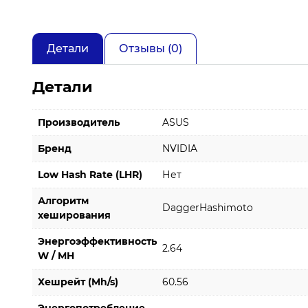
Детали
Отзывы (0)
Детали
Производитель
ASUS
Бренд
NVIDIA
Low Hash Rate (LHR)
Нет
Алгоритм
DaggerHashimoto
хеширования
Энергоэффективность
2.64
W / MH
Хешрейт (Mh/s)
60.56