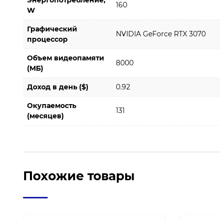
Энергопотребление,
160
W
Графический
NVIDIA GeForce RTX 3070
процессор
Объем видеопамяти
8000
(МБ)
Доход в день ($)
0.92
Окупаемость
131
(месяцев)
Похожие товары