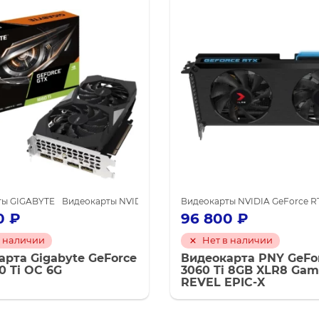
ты GIGABYTE
еокарты NVIDIA для майнинга
Видеокарты NVIDIA GeForce GTX 1660 Ti
Видеокарты NVIDIA GeForce RT
Видеокарты NVI
0
₽
96 800
₽
в наличии
Нет в наличии
арта Gigabyte GeForce
Видеокарта PNY GeFo
0 Ti OC 6G
3060 Ti 8GB XLR8 Gam
REVEL EPIC-X