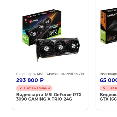
DIA GeForce RTX 3090
Видеокарты MSI
Видеокарты NVIDIA для майнинга
Видеокарты NVIDIA GeForce RTX 3090
Видеокар
Вид
293 800
₽
65 00
Нет в наличии
Нет 
Видеокарта MSI GeForce RTX
Видеок
3090 GAMING X TRIO 24G
GTX 166