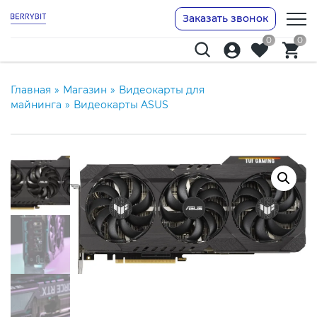
Заказать звонок
0
0
Главная
»
Магазин
»
Видеокарты для
майнинга
»
Видеокарты ASUS