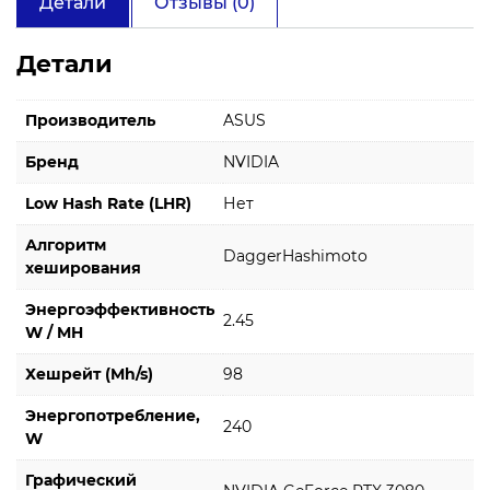
Детали
Отзывы (0)
Детали
Производитель
ASUS
Бренд
NVIDIA
Low Hash Rate (LHR)
Нет
Алгоритм
DaggerHashimoto
хеширования
Энергоэффективность
2.45
W / MH
Хешрейт (Mh/s)
98
Энергопотребление,
240
W
Графический