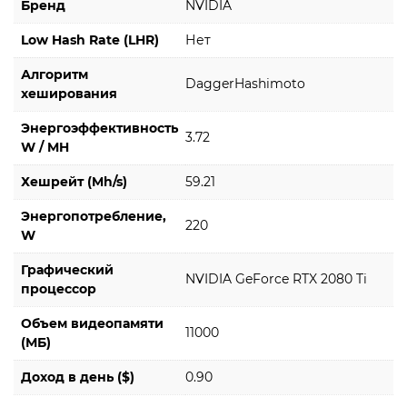
Бренд
NVIDIA
Low Hash Rate (LHR)
Нет
Алгоритм
DaggerHashimoto
хеширования
Энергоэффективность
3.72
W / MH
Хешрейт (Mh/s)
59.21
Энергопотребление,
220
W
Графический
NVIDIA GeForce RTX 2080 Ti
процессор
Объем видеопамяти
11000
(МБ)
Доход в день ($)
0.90