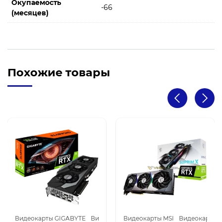
Окупаемость
-66
(месяцев)
Похожие товары
RTX 3070
Видеокарты GIGABYTE
Видеокарты NVIDIA для майнинга
Видеокарты NVIDIA GeForce RTX 3090
Видеокарты MSI
Видеокарты N
Ви