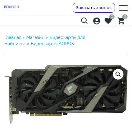
Заказать звонок
0
0
Главная
»
Магазин
»
Видеокарты для
майнинга
»
Видеокарты AORUS