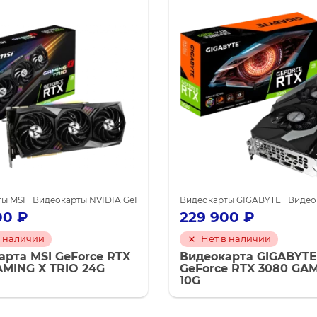
0
ы MSI
Видеокарты NVIDIA для майнинга
Видеокарты NVIDIA GeForce RTX 3090
Видеокарты GIGABYTE
Видеокарты NVIDIA для
Видео
00
₽
229 900
₽
в наличии
Нет в наличии
арта MSI GeForce RTX
Видеокарта GIGABYTE
AMING X TRIO 24G
GeForce RTX 3080 GA
10G