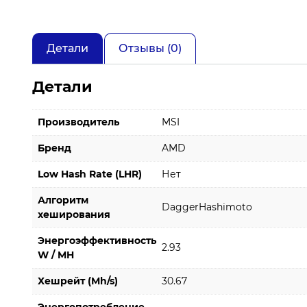
Детали
Отзывы (0)
Детали
Производитель
MSI
Бренд
AMD
Low Hash Rate (LHR)
Нет
Алгоритм
DaggerHashimoto
хеширования
Энергоэффективность
2.93
W / MH
Хешрейт (Mh/s)
30.67