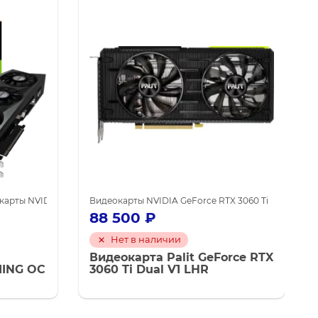
 майнинга
карты NVIDIA GeForce RTX 3080
Видеокарты NVIDIA GeForce RTX 3060 Ti
Видеокарты NVIDIA для майнинга
Видеокар
88 500
₽
Нет в наличии
Видеокарта Palit GeForce RTX
MING OC
3060 Ti Dual V1 LHR