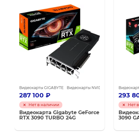
DIA GeForce RTX 3080
Видеокарты GIGABYTE
Видеокарты NVIDIA для майнинга
Видеокарты NVIDIA GeForce RTX 309
Видеокарт
287 100
₽
293 8
Нет в наличии
Нет 
Видеокарта Gigabyte GeForce
Видеок
RTX 3090 TURBO 24G
3090 G