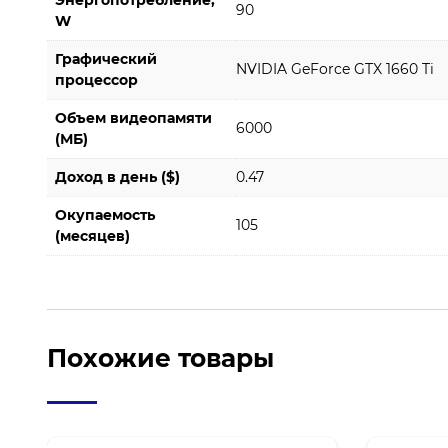
Энергопотребление,
90
W
Графический
NVIDIA GeForce GTX 1660 Ti
процессор
Объем видеопамяти
6000
(МБ)
Доход в день ($)
0.47
Окупаемость
105
(месяцев)
Похожие товары