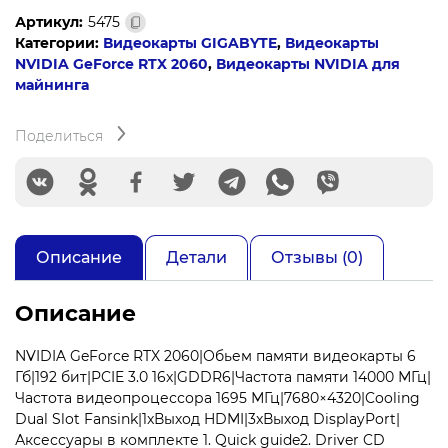
PCIE16
Артикул:
5475
RTX2060
Категории:
Видеокарты GIGABYTE
,
Видеокарты
6GB
NVIDIA GeForce RTX 2060
,
Видеокарты NVIDIA для
GDDR6
майнинга
GV-
N2060IXOC-
6GD
Поделиться
V2.0
GIGABYTE
Описание
Детали
Отзывы (0)
Описание
NVIDIA GeForce RTX 2060|Обьем памяти видеокарты 6
Гб|192 бит|PCIE 3.0 16x|GDDR6|Частота памяти 14000 МГц|
Частота видеопроцессора 1695 МГц|7680×4320|Cooling
Dual Slot Fansink|1xВыход HDMI|3xВыход DisplayPort|
Аксессуары в комплекте 1. Quick guide2. Driver CD