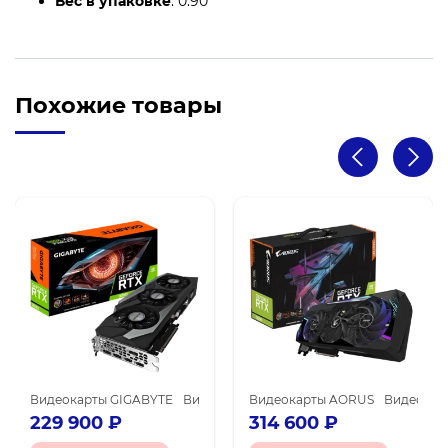
Вес в упаковке
: 0.90
Похожие товары
я майнинга
ы NVIDIA GeForce RTX 3080 Ti
Видеокарты GIGABYTE
Видеокарты NVIDIA GeForce RTX 3080
Видеокарты NVIDIA для майнинга
Видеокарты AORUS
Видеокар
Ви
229 900
₽
314 600
₽