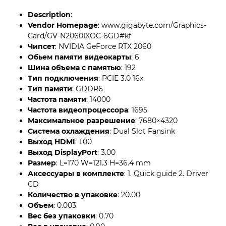
Description
:
Vendor Homepage
: www.gigabyte.com/Graphics-
Card/GV-N2060IXOC-6GD#kf
Чипсет
: NVIDIA GeForce RTX 2060
Обьем памяти видеокарты
: 6
Шина объема с памятью
: 192
Тип подключения
: PCIE 3.0 16x
Тип памяти
: GDDR6
Частота памяти
: 14000
Частота видеопроцессора
: 1695
Максимальное разрешение
: 7680×4320
Система охлаждения
: Dual Slot Fansink
Выход HDMI
: 1.00
Выход DisplayPort
: 3.00
Размер
: L=170 W=121.3 H=36.4 mm
Аксессуары в комплекте
: 1. Quick guide 2. Driver
CD
Количество в упаковке
: 20.00
Объем
: 0.003
Вес без упаковки
: 0.70