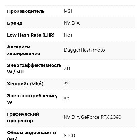
Производитель
MSI
Бренд
NVIDIA
Low Hash Rate (LHR)
Нет
Алгоритм
DaggerHashimoto
хеширования
Энергоэффективность
2.81
W / MH
Хешрейт (Mh/s)
32
Энергопотребление,
90
W
Графический
NVIDIA GeForce RTX 2060
процессор
Объем видеопамяти
6000
(МБ)