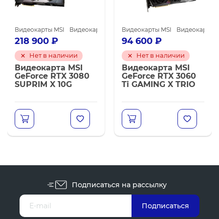
карты NVIDIA GeForce RTX 3070
окарты NVIDIA для майнинга
Видеокарты MSI
Видеокарты NVIDIA GeForce RTX 3080
Видеокарты NVIDIA для майнинга
Видеокарты MSI
Видеокарты N
Видеока
218 900
₽
94 600
₽
Нет в наличии
Нет в наличии
Видеокарта MSI
Видеокарта MSI
GeForce RTX 3080
GeForce RTX 3060
SUPRIM X 10G
Ti GAMING X TRIO
Подписаться на рассылку