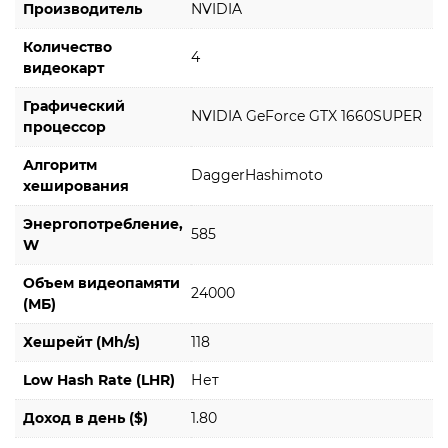
Производитель
NVIDIA
Количество
4
видеокарт
Графический
NVIDIA GeForce GTX 1660SUPER
процессор
Алгоритм
DaggerHashimoto
хеширования
Энергопотребление,
585
W
Объем видеопамяти
24000
(МБ)
Хешрейт (Mh/s)
118
Low Hash Rate (LHR)
Нет
Доход в день ($)
1.80